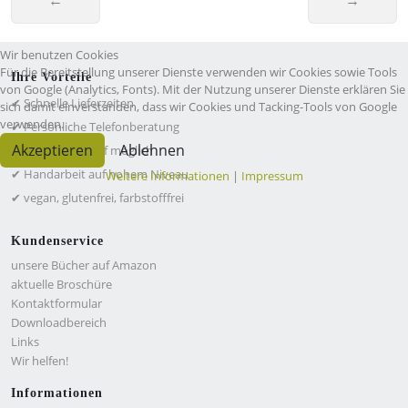
Wir benutzen Cookies
Für die Bereitstellung unserer Dienste verwenden wir Cookies sowie Tools
Ihre Vorteile
von Google (Analytics, Fonts). Mit der Nutzung unserer Dienste erklären Sie
✔ Schnelle Lieferzeiten
sich damit einverstanden, dass wir Cookies und Tacking-Tools von Google
verwenden.
✔ Persönliche Telefonberatung
Akzeptieren
Ablehnen
✔ Rechnungskauf möglich
✔ Handarbeit auf hohem Niveau
Weitere Informationen
|
Impressum
✔ vegan, glutenfrei, farbstofffrei
Kundenservice
unsere Bücher auf Amazon
aktuelle Broschüre
Kontaktformular
Downloadbereich
Links
Wir helfen!
Informationen