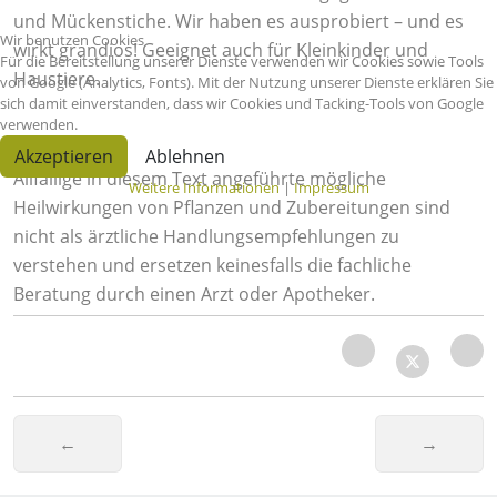
und Mückenstiche. Wir haben es ausprobiert – und es
Wir benutzen Cookies
wirkt grandios! Geeignet auch für Kleinkinder und
Für die Bereitstellung unserer Dienste verwenden wir Cookies sowie Tools
Haustiere.
von Google (Analytics, Fonts). Mit der Nutzung unserer Dienste erklären Sie
sich damit einverstanden, dass wir Cookies und Tacking-Tools von Google
verwenden.
Hinweis:
Akzeptieren
Ablehnen
Allfällige in diesem Text angeführte mögliche
Weitere Informationen
|
Impressum
Heilwirkungen von Pflanzen und Zubereitungen sind
nicht als ärztliche Handlungsempfehlungen zu
verstehen und ersetzen keinesfalls die fachliche
Beratung durch einen Arzt oder Apotheker.
Vorheriger Beitrag: Curcuma- ein MUSS bei Entzün
Nächster
←
→