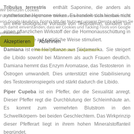
Tribulus terrestris
enthält Saponine, die anders als
Wir benutzen Cookies
Für die Bereitstellung unserer Dienste verwenden wir Cookies sowie Tools
synthetische Hormone wirken. Es handelt sich hierbei nicht
von Google (Analytics, Fonts). Mit der Nutzung unserer Dienste erklären Sie
um eine biologische Vorstufe von Testosteron, sondern um
sich damit einverstanden, dass wir Cookies und Tacking-Tools von Google
einen pflanzlichen Wirkstoff der die Hormonausschüttung in
verwenden.
der Hypophyse auf natürliche Weise stimuliert.
Akzeptieren
Ablehnen
Weitere Informationen
|
Impressum
Damiana
ist eine Heilpflanze aus Südamerika. Sie steigert
die Libido sowohl bei Männern als auch Frauen deutlich.
Damiana hemmt das Enzym Aromatase, das Testosteron in
Östrogen umwandelt. Dies unterstützt eine Stabilisierung
des Testosteronspiegels und stärkt dadurch die Libido.
Piper Cupeba
ist ein Pfeffer, der die Sexualität anregt.
Dieser Pfeffer regt die Durchblutung der Schleimhäute an.
Es kommt zum vermehrten Blutstrom in den
Schwellkörpern- bei beiden Geschlechtern. Das Wirkprinzip
dieser Pfefferart liegt in ihrem hohen Mineralstoffanteil
begründet.