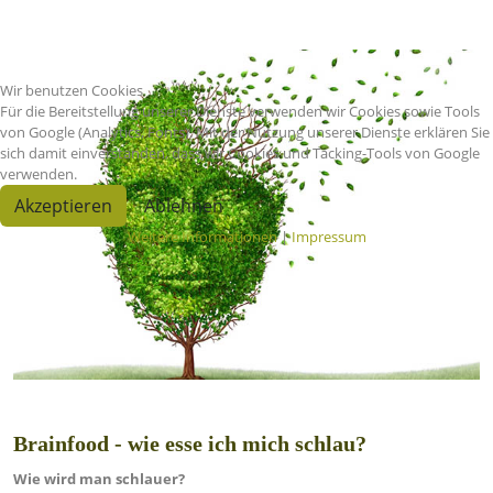
Wir benutzen Cookies
Für die Bereitstellung unserer Dienste verwenden wir Cookies sowie Tools
von Google (Analytics, Fonts). Mit der Nutzung unserer Dienste erklären Sie
sich damit einverstanden, dass wir Cookies und Tacking-Tools von Google
verwenden.
Akzeptieren
Ablehnen
Weitere Informationen
|
Impressum
Brainfood - wie esse ich mich schlau?
Wie wird man schlauer?