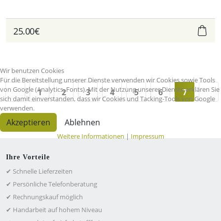
25.00€
Wir benutzen Cookies
Für die Bereitstellung unserer Dienste verwenden wir Cookies sowie Tools
von Google (Analytics, Fonts). Mit der Nutzung unserer Dienste erklären Sie
1
2
3
4
5
6
7
sich damit einverstanden, dass wir Cookies und Tacking-Tools von Google
verwenden.
Akzeptieren
Ablehnen
Weitere Informationen
|
Impressum
Ihre Vorteile
✔ Schnelle Lieferzeiten
✔ Persönliche Telefonberatung
✔ Rechnungskauf möglich
✔ Handarbeit auf hohem Niveau