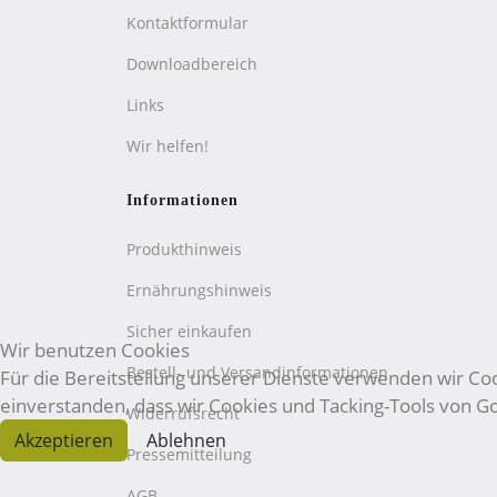
Kontaktformular
Downloadbereich
Links
Wir helfen!
Informationen
Produkthinweis
Ernährungshinweis
Sicher einkaufen
Wir benutzen Cookies
Bestell- und Versandinformationen
Für die Bereitstellung unserer Dienste verwenden wir Cook
einverstanden, dass wir Cookies und Tacking-Tools von 
Widerrufsrecht
Akzeptieren
Ablehnen
Pressemitteilung
AGB