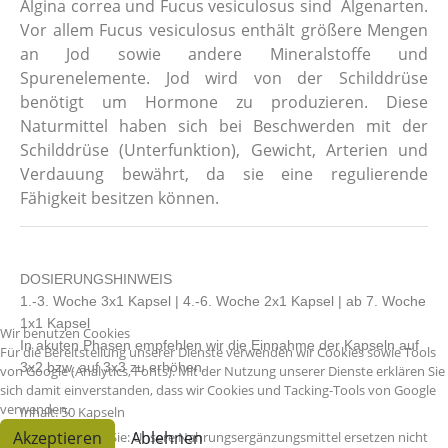
Algina correa und Fucus vesiculosus sind Algenarten.
Vor allem Fucus vesiculosus
enthält
größere Mengen
an Jod sowie andere Mineralstoffe und
Spurenelemente. Jod wird von der Schilddrüse
benötigt um Hormone zu produzieren. Diese
Naturmittel haben sich bei Beschwerden mit der
Schilddrüse (Unterfunktion), Gewicht, Arterien und
Verdauung bewährt, da sie eine regulierende
Fähigkeit besitzen können.
DOSIERUNGSHINWEIS
1.-3. Woche 3x1 Kapsel | 4.-6. Woche 2x1 Kapsel | ab 7. Woche
1x1 Kapsel
Wir benutzen Cookies
In akuten Phasen empfehlen wir die Einnahme der Kapseln auf
Für die Bereitstellung unserer Dienste verwenden wir Cookies sowie Tools
3x2 bzw. auf 3x3 zu erhöhen.
von Google (Analytics, Fonts). Mit der Nutzung unserer Dienste erklären Sie
sich damit einverstanden, dass wir Cookies und Tacking-Tools von Google
verwenden.
Inhalt: 50 Kapseln
Akzeptieren
Ablehnen
Bitte beachten Sie: Unsere Nahrungsergänzungsmittel ersetzen nicht