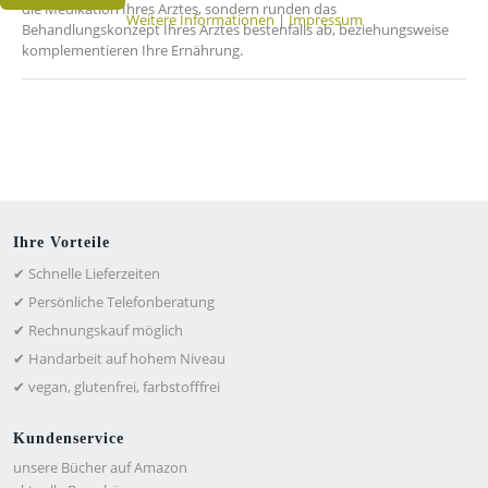
die Medikation Ihres Arztes, sondern runden das
Weitere Informationen
|
Impressum
Behandlungskonzept Ihres Arztes bestenfalls ab, beziehungsweise
komplementieren Ihre Ernährung.
Ihre Vorteile
✔ Schnelle Lieferzeiten
✔ Persönliche Telefonberatung
✔ Rechnungskauf möglich
✔ Handarbeit auf hohem Niveau
✔ vegan, glutenfrei, farbstofffrei
Kundenservice
unsere Bücher auf Amazon