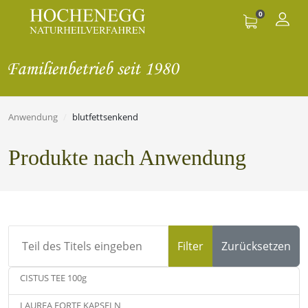
0
Anwendung
blutfettsenkend
Produkte nach Anwendung
Teil des Titels eingeben
Filter
Zurücksetzen
CISTUS TEE 100g
LAUREA FORTE KAPSELN