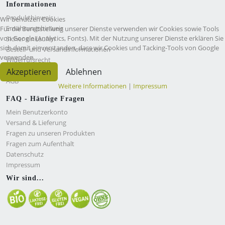
Informationen
Produkthinweis
Wir benutzen Cookies
Ernährungshinweis
Für die Bereitstellung unserer Dienste verwenden wir Cookies sowie Tools
von Google (Analytics, Fonts). Mit der Nutzung unserer Dienste erklären Sie
Sicher einkaufen
sich damit einverstanden, dass wir Cookies und Tacking-Tools von Google
Bestell- und Versandinformationen
verwenden.
Widerrufsrecht
Pressemitteilung
Akzeptieren
Ablehnen
AGB
Weitere Informationen
|
Impressum
FAQ - Häufige Fragen
Mein Benutzerkonto
Versand & Lieferung
Fragen zu unseren Produkten
Fragen zum Aufenthalt
Datenschutz
Impressum
Wir sind...