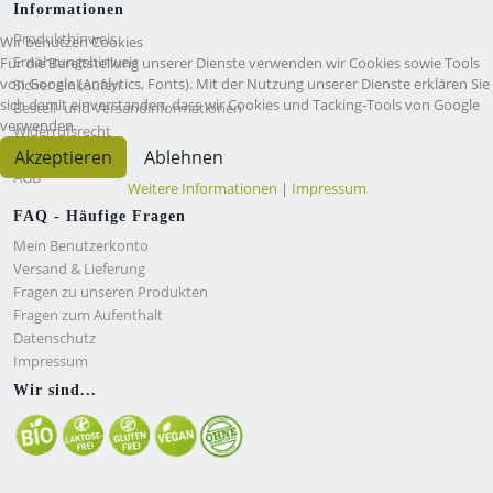
Informationen
Produkthinweis
Wir benutzen Cookies
Ernährungshinweis
Für die Bereitstellung unserer Dienste verwenden wir Cookies sowie Tools
von Google (Analytics, Fonts). Mit der Nutzung unserer Dienste erklären Sie
Sicher einkaufen
sich damit einverstanden, dass wir Cookies und Tacking-Tools von Google
Bestell- und Versandinformationen
verwenden.
Widerrufsrecht
Pressemitteilung
Akzeptieren
Ablehnen
AGB
Weitere Informationen
|
Impressum
FAQ - Häufige Fragen
Mein Benutzerkonto
Versand & Lieferung
Fragen zu unseren Produkten
Fragen zum Aufenthalt
Datenschutz
Impressum
Wir sind...