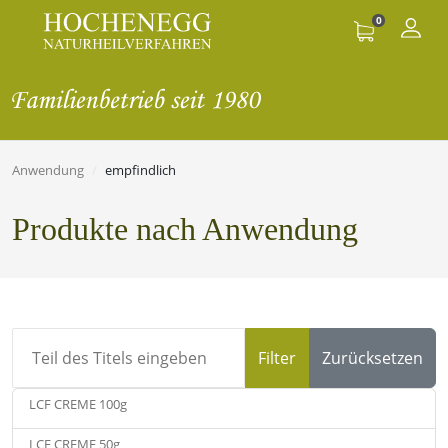
0
Anwendung
empfindlich
Produkte nach Anwendung
Teil des Titels eingeben
Filter
Zurücksetzen
LCF CREME 100g
LCF CREME 50g