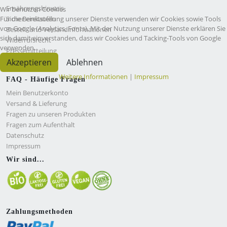
Ernährungshinweis
Wir benutzen Cookies
Für die Bereitstellung unserer Dienste verwenden wir Cookies sowie Tools
Sicher einkaufen
von Google (Analytics, Fonts). Mit der Nutzung unserer Dienste erklären Sie
Bestell- und Versandinformationen
sich damit einverstanden, dass wir Cookies und Tacking-Tools von Google
Widerrufsrecht
verwenden.
Pressemitteilung
Akzeptieren
Ablehnen
AGB
Weitere Informationen
|
Impressum
FAQ - Häufige Fragen
Mein Benutzerkonto
Versand & Lieferung
Fragen zu unseren Produkten
Fragen zum Aufenthalt
Datenschutz
Impressum
Wir sind...
Zahlungsmethoden