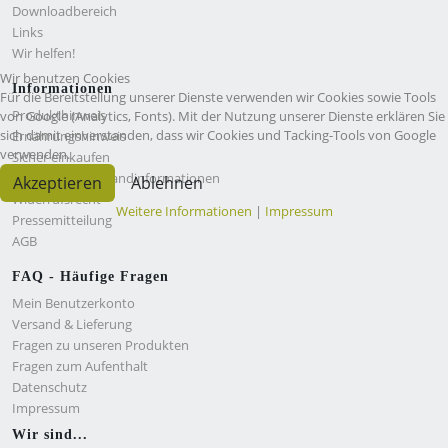
Downloadbereich
Links
Wir helfen!
Wir benutzen Cookies
Informationen
Für die Bereitstellung unserer Dienste verwenden wir Cookies sowie Tools
Produkthinweis
von Google (Analytics, Fonts). Mit der Nutzung unserer Dienste erklären Sie
sich damit einverstanden, dass wir Cookies und Tacking-Tools von Google
Ernährungshinweis
verwenden.
Sicher einkaufen
Bestell- und Versandinformationen
Akzeptieren
Ablehnen
Widerrufsrecht
Weitere Informationen
|
Impressum
Pressemitteilung
AGB
FAQ - Häufige Fragen
Mein Benutzerkonto
Versand & Lieferung
Fragen zu unseren Produkten
Fragen zum Aufenthalt
Datenschutz
Impressum
Wir sind...