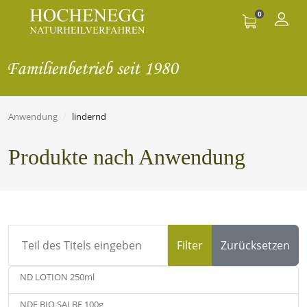
0
Anwendung
lindernd
Produkte nach Anwendung
Teil des Titels eingeben
Filter
Zurücksetzen
ND LOTION 250ml
NDF BIO SALBE 100g