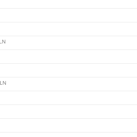
LN
ELN