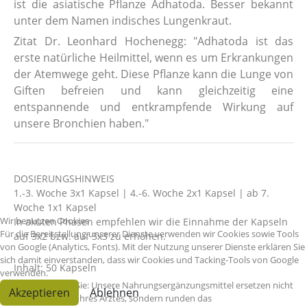
ist die asiatische Pflanze Adhatoda. Besser bekannt
unter dem Namen indisches Lungenkraut.
Zitat Dr. Leonhard Hochenegg: "Adhatoda ist das
erste natürliche Heilmittel, wenn es um Erkrankungen
der Atemwege geht. Diese Pflanze kann die Lunge von
Giften befreien und kann gleichzeitig eine
entspannende und entkrampfende Wirkung auf
unsere Bronchien haben."
DOSIERUNGSHINWEIS
1.-3. Woche 3x1 Kapsel | 4.-6. Woche 2x1 Kapsel | ab 7.
Woche 1x1 Kapsel
Wir benutzen Cookies
In akuten Phasen empfehlen wir die Einnahme der Kapseln
Für die Bereitstellung unserer Dienste verwenden wir Cookies sowie Tools
auf 3x2 bzw. auf 3x3 zu erhöhen.
von Google (Analytics, Fonts). Mit der Nutzung unserer Dienste erklären Sie
sich damit einverstanden, dass wir Cookies und Tacking-Tools von Google
Inhalt: 50 Kapseln
verwenden.
Bitte beachten Sie: Unsere Nahrungsergänzungsmittel ersetzen nicht
Akzeptieren
Ablehnen
die Medikation Ihres Arztes, sondern runden das