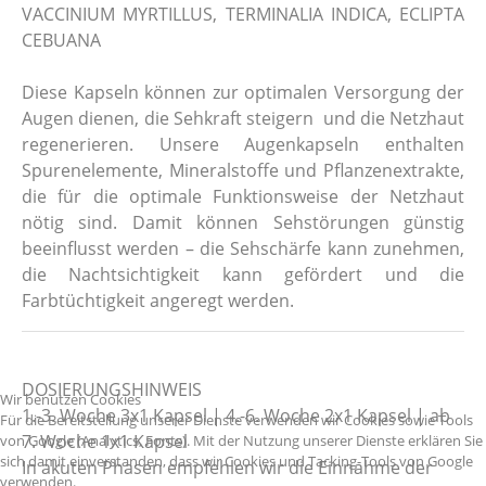
VACCINIUM MYRTILLUS, TERMINALIA INDICA, ECLIPTA
CEBUANA
Diese Kapseln können zur optimalen Versorgung der
Augen dienen, die Sehkraft steigern und die Netzhaut
regenerieren
. Unsere Augenkapseln enthalten
Spurenelemente, Mineralstoffe und Pflanzenextrakte,
die für die optimale Funktionsweise der Netzhaut
nötig sind. Damit können Sehstörungen günstig
beeinflusst werden – die Sehschärfe kann zunehmen,
die Nachtsichtigkeit kann gefördert und die
Farbtüchtigkeit angeregt werden.
DOSIERUNGSHINWEIS
Wir benutzen Cookies
1.-3. Woche 3x1 Kapsel | 4.-6. Woche 2x1 Kapsel | ab
Für die Bereitstellung unserer Dienste verwenden wir Cookies sowie Tools
7. Woche 1x1 Kapsel
von Google (Analytics, Fonts). Mit der Nutzung unserer Dienste erklären Sie
sich damit einverstanden, dass wir Cookies und Tacking-Tools von Google
In akuten Phasen empfehlen wir die Einnahme der
verwenden.