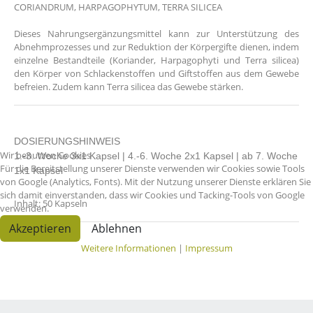
CORIANDRUM, HARPAGOPHYTUM, TERRA SILICEA
Dieses Nahrungsergänzungsmittel kann zur Unterstützung des
Abnehmprozesses und zur Reduktion der Körpergifte dienen, indem
einzelne Bestandteile (Koriander, Harpagophyti und Terra silicea)
den Körper von Schlackenstoffen und Giftstoffen aus dem Gewebe
befreien. Zudem kann Terra silicea das Gewebe stärken.
DOSIERUNGSHINWEIS
Wir benutzen Cookies
1.-3. Woche 3x1 Kapsel | 4.-6. Woche 2x1 Kapsel | ab 7. Woche
Für die Bereitstellung unserer Dienste verwenden wir Cookies sowie Tools
1x1 Kapsel
von Google (Analytics, Fonts). Mit der Nutzung unserer Dienste erklären Sie
sich damit einverstanden, dass wir Cookies und Tacking-Tools von Google
Inhalt: 50 Kapseln
verwenden.
Akzeptieren
Ablehnen
Weitere Informationen
|
Impressum