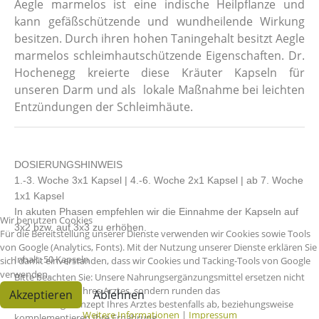
Aegle marmelos ist eine indische Heilpflanze und
kann gefäßschützende und wundheilende Wirkung
besitzen. Durch ihren hohen Taningehalt besitzt Aegle
marmelos schleimhautschützende Eigenschaften. Dr.
Hochenegg kreierte diese Kräuter Kapseln für
unseren Darm und als lokale Maßnahme bei leichten
Entzündungen der Schleimhäute.
DOSIERUNGSHINWEIS
1.-3. Woche 3x1 Kapsel | 4.-6. Woche 2x1 Kapsel | ab 7. Woche
1x1 Kapsel
In akuten Phasen empfehlen wir die Einnahme der Kapseln auf
Wir benutzen Cookies
3x2 bzw. auf 3x3 zu erhöhen.
Für die Bereitstellung unserer Dienste verwenden wir Cookies sowie Tools
von Google (Analytics, Fonts). Mit der Nutzung unserer Dienste erklären Sie
Inhalt: 50 Kapseln
sich damit einverstanden, dass wir Cookies und Tacking-Tools von Google
verwenden.
Bitte beachten Sie: Unsere Nahrungsergänzungsmittel ersetzen nicht
die Medikation Ihres Arztes, sondern runden das
Akzeptieren
Ablehnen
Behandlungskonzept Ihres Arztes bestenfalls ab, beziehungsweise
Weitere Informationen
|
Impressum
komplementieren Ihre Ernährung.