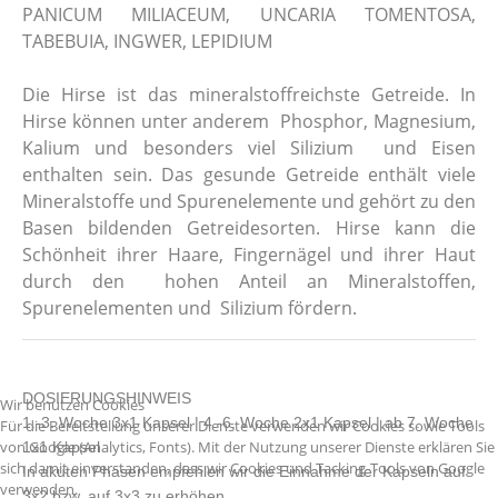
PANICUM MILIACEUM, UNCARIA TOMENTOSA,
TABEBUIA, INGWER, LEPIDIUM
Die Hirse ist das mineralstoffreichste Getreide. In
Hirse können unter anderem Phosphor, Magnesium,
Kalium und besonders viel Silizium und Eisen
enthalten sein. Das gesunde Getreide enthält viele
Mineralstoffe und Spurenelemente und gehört zu den
Basen bildenden Getreidesorten. Hirse kann die
Schönheit ihrer Haare, Fingernägel und ihrer Haut
durch den hohen Anteil an Mineralstoffen,
Spurenelementen und Silizium fördern.
DOSIERUNGSHINWEIS
Wir benutzen Cookies
1.-3. Woche 3x1 Kapsel | 4.-6. Woche 2x1 Kapsel | ab 7. Woche
Für die Bereitstellung unserer Dienste verwenden wir Cookies sowie Tools
von Google (Analytics, Fonts). Mit der Nutzung unserer Dienste erklären Sie
1x1 Kapsel
sich damit einverstanden, dass wir Cookies und Tacking-Tools von Google
In akuten Phasen empfehlen wir die Einnahme der Kapseln auf
verwenden.
3x2 bzw. auf 3x3 zu erhöhen.