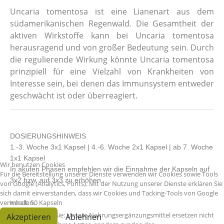
Uncaria tomentosa ist eine Lianenart aus dem
südamerikanischen Regenwald. Die Gesamtheit der
aktiven Wirkstoffe kann bei Uncaria tomentosa
herausragend und von großer Bedeutung sein. Durch
die regulierende Wirkung könnte Uncaria tomentosa
prinzipiell für eine Vielzahl von Krankheiten von
Interesse sein, bei denen das Immunsystem entweder
geschwächt ist oder überreagiert.
DOSIERUNGSHINWEIS
1.-3. Woche 3x1 Kapsel | 4.-6. Woche 2x1 Kapsel | ab 7. Woche
1x1 Kapsel
Wir benutzen Cookies
In akuten Phasen empfehlen wir die Einnahme der Kapseln auf
Für die Bereitstellung unserer Dienste verwenden wir Cookies sowie Tools
3x2 bzw. auf 3x3 zu erhöhen.
von Google (Analytics, Fonts). Mit der Nutzung unserer Dienste erklären Sie
sich damit einverstanden, dass wir Cookies und Tacking-Tools von Google
verwenden.
Inhalt: 50 Kapseln
Bitte beachten Sie: Unsere Nahrungsergänzungsmittel ersetzen nicht
Akzeptieren
Ablehnen