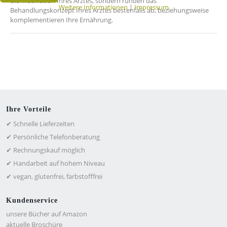
die Medikation Ihres Arztes, sondern runden das
Weitere Informationen
|
Impressum
Behandlungskonzept Ihres Arztes bestenfalls ab, beziehungsweise
komplementieren Ihre Ernährung.
Ihre Vorteile
✔ Schnelle Lieferzeiten
✔ Persönliche Telefonberatung
✔ Rechnungskauf möglich
✔ Handarbeit auf hohem Niveau
✔ vegan, glutenfrei, farbstofffrei
Kundenservice
unsere Bücher auf Amazon
aktuelle Broschüre