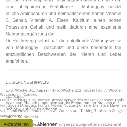
eine philippinische Heilpflanze. Malunggay besitzt
etliche Aminosäuren und beinhaltet einen hohen Vitamin
C Gehalt, Vitamin A, Eisen, Kalzium, einen hohen
Potassium Gehalt und stellt dadurch eine exzellente
Nahrungsergänzung dar.
Dr. Hochenegg selbst hat die entgiftende Wirkungsweise
von Malunggay geschätzt und diese besonders bei
entzündlichen Beschwerden der Nieren und Leber
empfohlen.
DOSIERUNGSHINWEIS
1.-3. Woche 3x1 Kapsel | 4.-6. Woche 2x1 Kapsel | ab 7. Woche
Wir benutzen Cookies
1x1 Kapsel
Für die Bereitstellung unserer Dienste verwenden wir Cookies sowie Tools
In akuten Phasen empfehlen wir die Einnahme der Kapseln auf
von Google (Analytics, Fonts). Mit der Nutzung unserer Dienste erklären Sie
3x2 bzw. auf 3x3 zu erhöhen.
sich damit einverstanden, dass wir Cookies und Tacking-Tools von Google
verwenden.
Inhalt: 50 Kapseln
Akzeptieren
Ablehnen
Bitte beachten Sie: Unsere Nahrungsergänzungsmittel ersetzen nicht