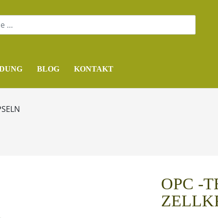
DUNG
BLOG
KONTAKT
PSELN
OPC -T
ZELLK