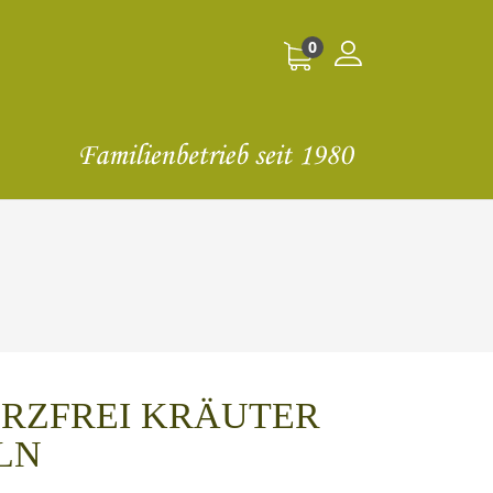
0
RZFREI KRÄUTER
LN