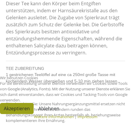
Dieser Tee kann den Körper beim Entgiften
unterstützen, indem er Harnsäurekristalle aus den
Gelenken ausleitet. Die Zugabe von Spierkraut trägt
zusätzlich zum Schutz der Gelenke bei.
Die Gerbstoffe
des Spierkrauts besitzen antioxidative und
entzündungshemmende Eigenschaften, während die
enthaltenen Salicylate dazu beitragen können,
Entzündungsprozesse zu verringern.
TEE ZUBEREITUNG
1 gestrichenen Teelöffel auf eine ca 250ml große Tasse mit
Wir benutzen Cookies
kochendem Wasser übergießen und 5-10 min ziehen lassen.
Für die Bereitstellung unserer Dienste verwenden wir Cookies sowie Tools
von Google (Analytics, Fonts). Mit der Nutzung unserer Dienste erklären Sie
sich damit einverstanden, dass wir Cookies und Tacking-Tools von Google
verwenden.
Bitte beachten Sie: Unsere Nahrungsergänzungsmittel ersetzen nicht
Akzeptieren
Ablehnen
die Medikation Ihres Arztes, sondern runden das
Behandlungskonzept Ihres Arztes bestenfalls ab, beziehungsweise
Weitere Informationen
|
Impressum
komplementieren Ihre Ernährung.