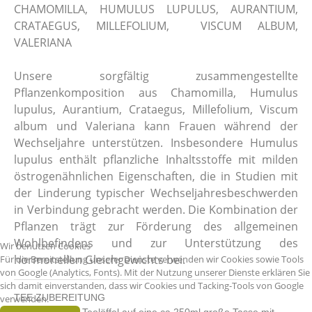
CHAMOMILLA, HUMULUS LUPULUS, AURANTIUM,
CRATAEGUS, MILLEFOLIUM, VISCUM ALBUM,
VALERIANA
Unsere sorgfältig zusammengestellte
Pflanzenkomposition aus Chamomilla, Humulus
lupulus, Aurantium, Crataegus, Millefolium, Viscum
album und Valeriana kann Frauen während der
Wechseljahre unterstützen. Insbesondere Humulus
lupulus enthält pflanzliche Inhaltsstoffe mit milden
östrogenähnlichen Eigenschaften, die in Studien mit
der Linderung typischer Wechseljahresbeschwerden
in Verbindung gebracht werden. Die Kombination der
Pflanzen trägt zur Förderung des allgemeinen
Wohlbefindens und zur Unterstützung des
Wir benutzen Cookies
hormonellen Gleichgewichts bei.
Für die Bereitstellung unserer Dienste verwenden wir Cookies sowie Tools
von Google (Analytics, Fonts). Mit der Nutzung unserer Dienste erklären Sie
sich damit einverstanden, dass wir Cookies und Tacking-Tools von Google
TEE ZUBEREITUNG
verwenden.