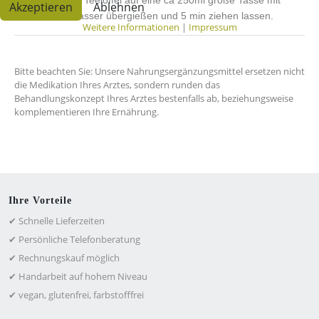
1 gestrichenen Teelöffel auf eine ca 250ml große Tasse mit
Akzeptieren
Ablehnen
kochendem Wasser übergießen und 5 min ziehen lassen.
Weitere Informationen
|
Impressum
Bitte beachten Sie: Unsere Nahrungsergänzungsmittel ersetzen nicht
die Medikation Ihres Arztes, sondern runden das
Behandlungskonzept Ihres Arztes bestenfalls ab, beziehungsweise
komplementieren Ihre Ernährung.
Ihre Vorteile
✔ Schnelle Lieferzeiten
✔ Persönliche Telefonberatung
✔ Rechnungskauf möglich
✔ Handarbeit auf hohem Niveau
✔ vegan, glutenfrei, farbstofffrei