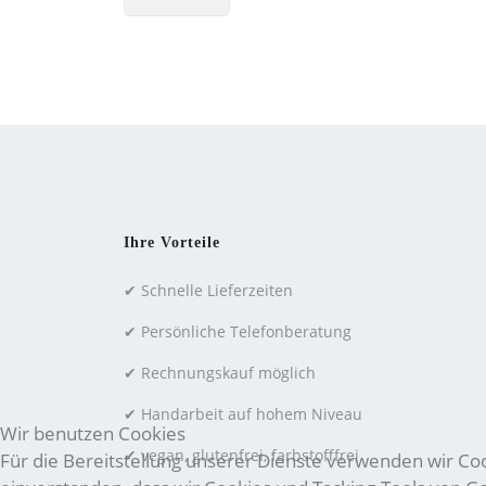
Ihre Vorteile
✔ Schnelle Lieferzeiten
✔ Persönliche Telefonberatung
✔ Rechnungskauf möglich
✔ Handarbeit auf hohem Niveau
Wir benutzen Cookies
✔ vegan, glutenfrei, farbstofffrei
Für die Bereitstellung unserer Dienste verwenden wir Cook