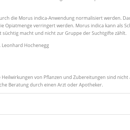
urch die Morus indica-Anwendung normalisiert werden. Dad
 die Opiatmenge verringert werden. Morus indica kann als
t süchtig macht und nicht zur Gruppe der Suchtgifte zählt.
r. Leonhard Hochenegg
he Heilwirkungen von Pflanzen und Zubereitungen sind nich
liche Beratung durch einen Arzt oder Apotheker.
ffbombe!