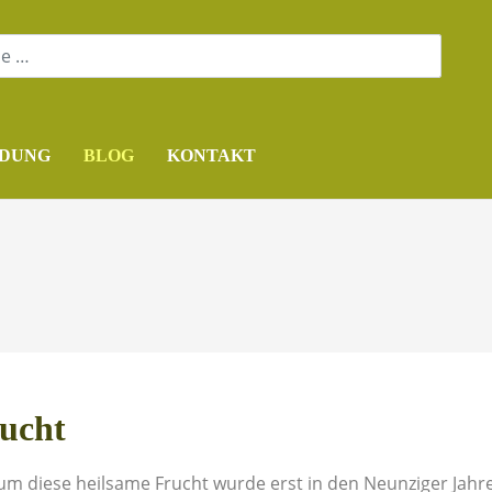
DUNG
BLOG
KONTAKT
rucht
 um diese heilsame Frucht wurde erst in den Neunziger Jahr