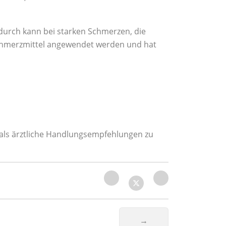
urch kann bei starken Schmerzen, die
 Schmerzmittel angewendet werden und hat
t als ärztliche Handlungsempfehlungen zu
Nächster Beitrag: Cur
→